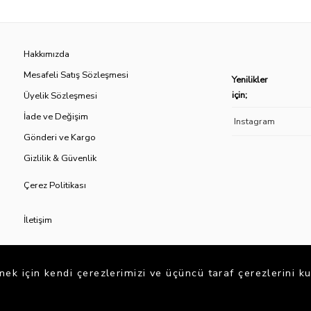
Hakkımızda
Mesafeli Satış Sözleşmesi
Yenilikler
için;
Üyelik Sözleşmesi
İade ve Değişim
Instagram
Gönderi ve Kargo
Gizlilik &
Güvenlik
Çerez Politikası
İletişim
k için kendi çerezlerimizi ve üçüncü taraf çerezlerini ku
AJANS (ADS-CRAFTER)