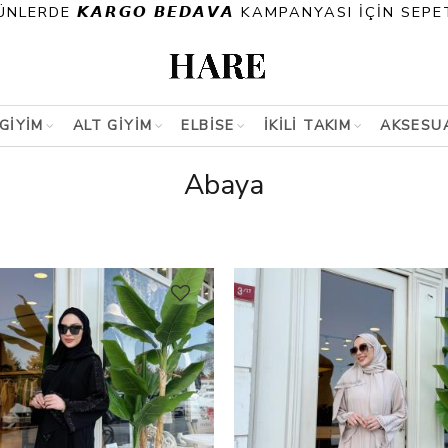
E 𝙆𝘼𝙍𝙂𝙊 𝘽𝙀𝘿𝘼𝙑𝘼 KAMPANYASI İÇİN SEPETİN
GİYİM
ALT GİYİM
ELBİSE
İKİLİ TAKIM
AKSESU
Abaya