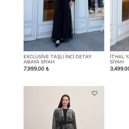
Abaya
PANÇO
TOKA
Kimono
BALAKLAVA
Ferace
EXCLUSİVE TAŞLI İNCİ DETAY
İTHAL Y
ABAYA SİYAH
SİYAH
7,999.00 ₺
3,499.0