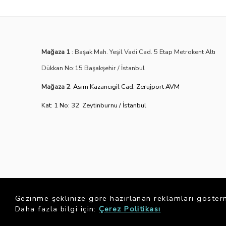
Mağaza 1
: Başak Mah. Yeşil Vadi Cad. 5 Etap Metrokent Altı
Dükkan No:15 Başakşehir / İstanbul
Mağaza 2
:
Asım Kazancıgil Cad. Zerujport AVM
Kat: 1 No: 32 Zeytinburnu / İstanbul
Gezinme şeklinize göre hazırlanan reklamları gösterme
Daha fazla bilgi için:
Çerez Politikası