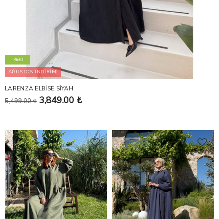
-%30
AĞUSTOS İNDİRİMİ
LARENZA ELBİSE SİYAH
3,849.00 ₺
5,499.00 ₺