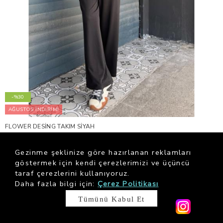
-%30
AĞUSTOS İNDİRİMİ
FLOWER DESİNG TAKIM SİYAH
3,149.00 ₺
4,499.00 ₺
Gezinme şeklinize göre hazırlanan reklamları
göstermek için kendi çerezlerimizi ve üçüncü
taraf çerezlerini kullanıyoruz.
Daha fazla bilgi için:
Çerez Politikası
Tümünü Kabul Et