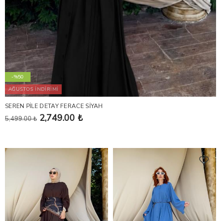
-%50
AĞUSTOS İNDİRİMİ
SEREN PİLE DETAY FERACE SİYAH
2,749.00 ₺
5,499.00 ₺