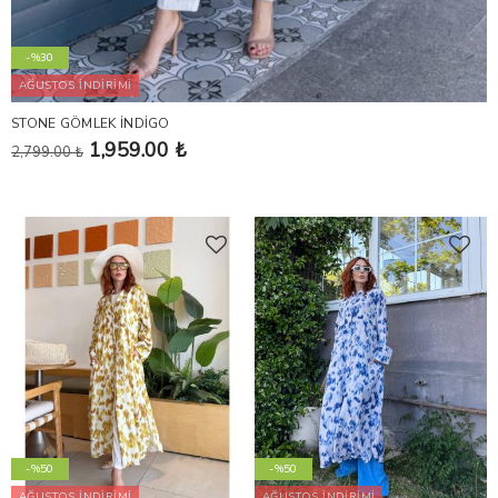
-%30
AĞUSTOS İNDİRİMİ
STONE GÖMLEK İNDİGO
1,959.00 ₺
2,799.00 ₺
-%50
-%50
AĞUSTOS İNDİRİMİ
AĞUSTOS İNDİRİMİ