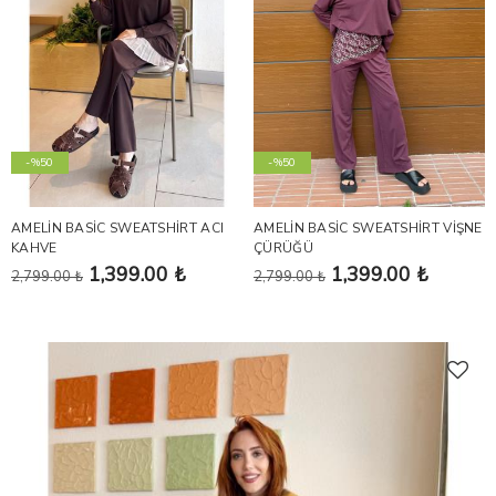
-%50
-%50
AMELİN BASİC SWEATSHİRT ACI
AMELİN BASİC SWEATSHİRT VİŞNE
KAHVE
ÇÜRÜĞÜ
1,399.00 ₺
1,399.00 ₺
2,799.00 ₺
2,799.00 ₺