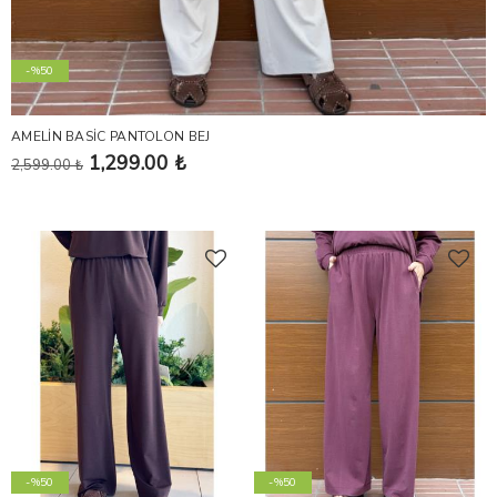
-%50
AMELİN BASİC PANTOLON BEJ
1,299.00 ₺
2,599.00 ₺
-%50
-%50