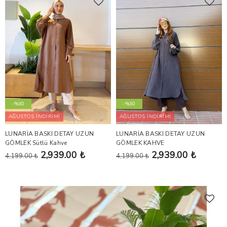
-%30
-%30
AĞUSTOS İNDİRİMİ
AĞUSTOS İNDİRİMİ
LUNARİA BASKI DETAY UZUN
LUNARİA BASKI DETAY UZUN
GÖMLEK Sütlü Kahve
GÖMLEK KAHVE
2,939.00 ₺
2,939.00 ₺
4,199.00 ₺
4,199.00 ₺