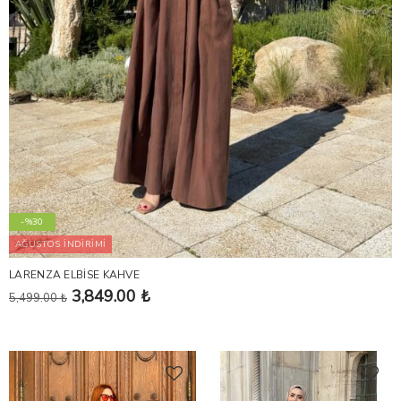
-%30
AĞUSTOS İNDİRİMİ
LARENZA ELBİSE KAHVE
3,849.00 ₺
5,499.00 ₺