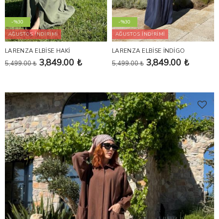
-%30
-%30
AĞUSTOS İNDİRİMİ
AĞUSTOS İNDİRİMİ
LARENZA ELBİSE HAKİ
LARENZA ELBİSE İNDİGO
3,849.00 ₺
3,849.00 ₺
5,499.00 ₺
5,499.00 ₺