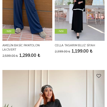
-%50
-%50
AMELİN BASİC PANTOLON
CELLA TASARIM BLUZ SİYAH
LACİVERT
1,199.00 ₺
2,399.00 ₺
1,299.00 ₺
2,599.00 ₺