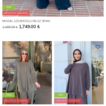
-%30
AĞUSTOS İNDİRİMİ
MODAL UZUN KOLLU BLUZ SİYAH
1,749.00 ₺
2,499.00 ₺
-%30
-%30
AĞUSTOS İNDİRİMİ
AĞUSTOS İNDİRİMİ