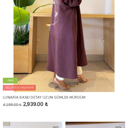
-%30
AĞUSTOS İNDİRİMİ
LUNARİA BASKI DETAY UZUN GÖMLEK MÜRDÜM
2,939.00 ₺
4,199.00 ₺