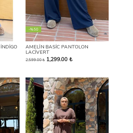
-%50
 İNDİGO
AMELİN BASİC PANTOLON
LACİVERT
1,299.00 ₺
2,599.00 ₺