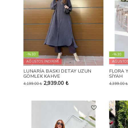
-%30
-%30
AĞUSTOS İNDİRİMİ
AĞUSTOS
LUNARİA BASKI DETAY UZUN
FLORA 
GÖMLEK KAHVE
SİYAH
2,939.00 ₺
4,199.00 ₺
4,399.00 ₺