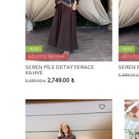
-%50
-%50
AĞUSTOS İNDİRİMİ
AĞUSTOS
SEREN PİLE DETAY FERACE
SEREN 
KAHVE
5,499.00 ₺
2,749.00 ₺
5,499.00 ₺