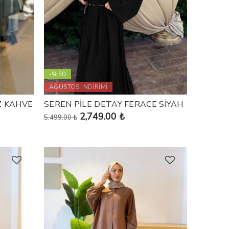
-%50
AĞUSTOS İNDİRİMİ
Z KAHVE
SEREN PİLE DETAY FERACE SİYAH
2,749.00 ₺
5,499.00 ₺