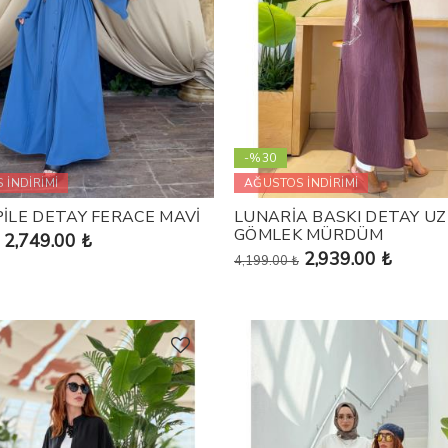
-%30
 İNDİRİMİ
AĞUSTOS İNDİRİMİ
PİLE DETAY FERACE MAVİ
LUNARİA BASKI DETAY U
GÖMLEK MÜRDÜM
2,749.00 ₺
2,939.00 ₺
4,199.00 ₺