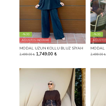
-%30
-%30
AĞUSTOS İNDİRİMİ
AĞUSTOS
MODAL UZUN KOLLU BLUZ SİYAH
MODAL 
1,749.00 ₺
2,499.00 ₺
2,499.00 ₺