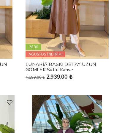
-%30
AĞUSTOS İNDİRİMİ
ZUN
LUNARİA BASKI DETAY UZUN
GÖMLEK Sütlü Kahve
2,939.00 ₺
4,199.00 ₺