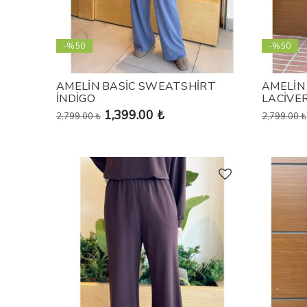
-%50
-%50
AMELİN BASİC SWEATSHİRT
AMELİN
İNDİGO
LACİVE
1,399.00 ₺
2,799.00 ₺
2,799.00 ₺