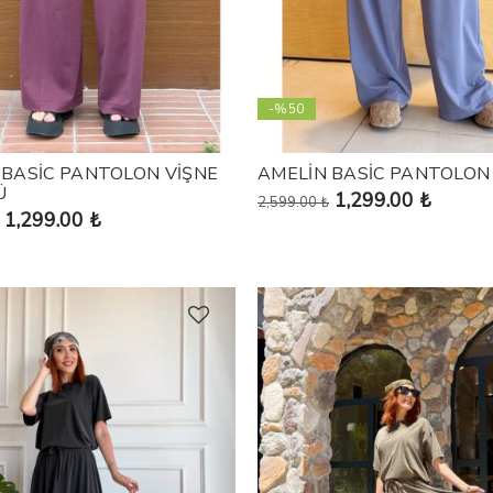
-%50
 BASİC PANTOLON VİŞNE
AMELİN BASİC PANTOLON
Ü
1,299.00 ₺
2,599.00 ₺
1,299.00 ₺