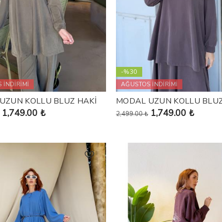
-%30
 İNDİRİMİ
AĞUSTOS İNDİRİMİ
UZUN KOLLU BLUZ HAKİ
MODAL UZUN KOLLU BLU
1,749.00 ₺
1,749.00 ₺
2,499.00 ₺