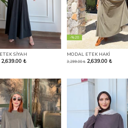
-%20
ETEK SİYAH
MODAL ETEK HAKİ
2,639.00 ₺
2,639.00 ₺
3,299.00 ₺