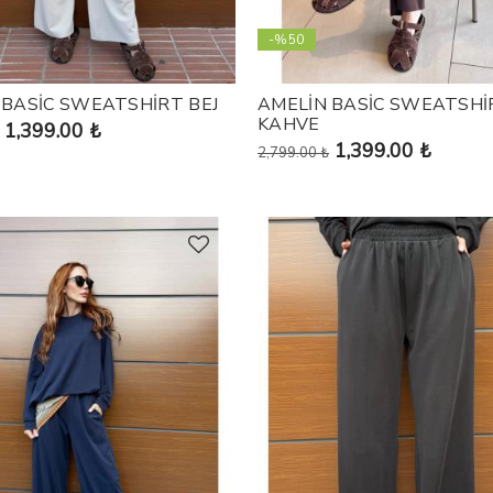
-%50
 BASİC SWEATSHİRT BEJ
AMELİN BASİC SWEATSHİ
KAHVE
1,399.00 ₺
1,399.00 ₺
2,799.00 ₺