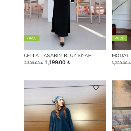
-%50
-%20
CELLA TASARIM BLUZ SİYAH
MODAL 
1,199.00 ₺
2,399.00 ₺
3,299.00 ₺