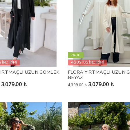
-%30
 İNDİRİMİ
AĞUSTOS İNDİRİMİ
YIRTMAÇLI UZUN GÖMLEK
FLORA YIRTMAÇLI UZUN 
BEYAZ
3,079.00 ₺
3,079.00 ₺
4,399.00 ₺