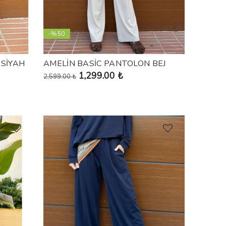
-%50
 SİYAH
AMELİN BASİC PANTOLON BEJ
1,299.00 ₺
2,599.00 ₺