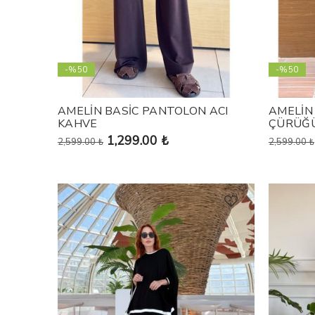
-%50
-%50
AMELİN BASİC PANTOLON ACI
AMELİN
KAHVE
ÇÜRÜĞ
1,299.00 ₺
2,599.00 ₺
2,599.00 ₺