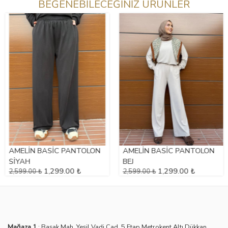
BEĞENEBİLECEĞİNİZ ÜRÜNLER
AMELİN BASİC PANTOLON
AMELİN BASİC PANTOLON
SİYAH
BEJ
1,299.00 ₺
1,299.00 ₺
2,599.00 ₺
2,599.00 ₺
Mağaza 1
: Başak Mah. Yeşil Vadi Cad. 5 Etap Metrokent Altı Dükkan