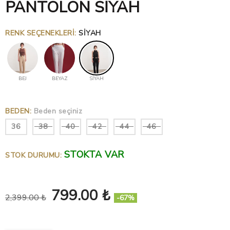
PANTOLON SİYAH
RENK SEÇENEKLERI
:
SİYAH
BEJ
BEYAZ
SİYAH
BEDEN
:
Beden seçiniz
36
38
40
42
44
46
STOKTA VAR
STOK DURUMU:
799.00 ₺
2,399.00 ₺
-67%