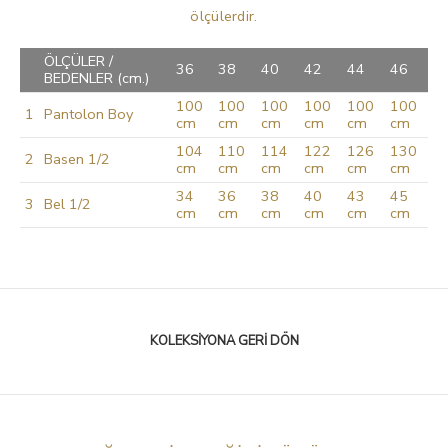
ölçülerdir.
ÖLÇÜLER /
36
38
40
42
44
46
BEDENLER (cm.)
100
100
100
100
100
100
1
Pantolon Boy
cm
cm
cm
cm
cm
cm
104
110
114
122
126
130
2
Basen 1/2
cm
cm
cm
cm
cm
cm
34
36
38
40
43
45
3
Bel 1/2
cm
cm
cm
cm
cm
cm
KOLEKSIYONA GERI DÖN