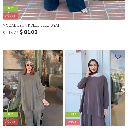
-%30
AĞUST
MODAL UZUN KOLLU BLUZ SİYAH
$ 81.02
$ 115.77
-%30
-%30
AĞUST
AĞUST