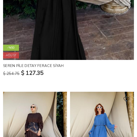
-%50
AĞUST
SEREN PİLE DETAY FERACE SİYAH
$ 127.35
$ 254.75