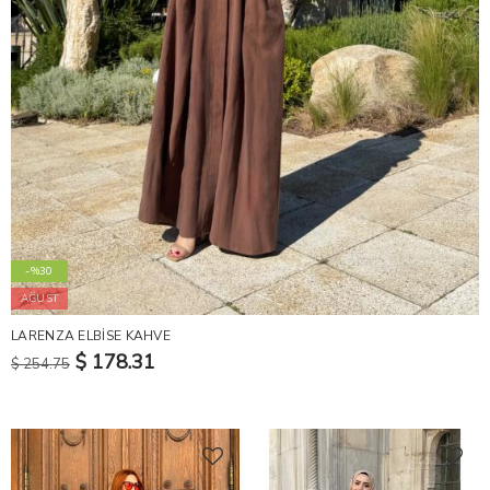
-%30
AĞUST
LARENZA ELBİSE KAHVE
$ 178.31
$ 254.75