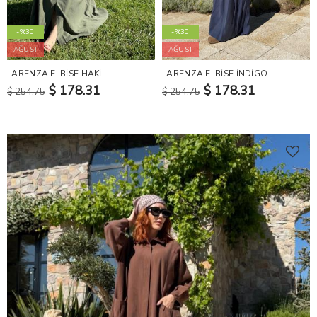
-%30
-%30
AĞUST
AĞUST
LARENZA ELBİSE HAKİ
LARENZA ELBİSE İNDİGO
$ 178.31
$ 178.31
$ 254.75
$ 254.75