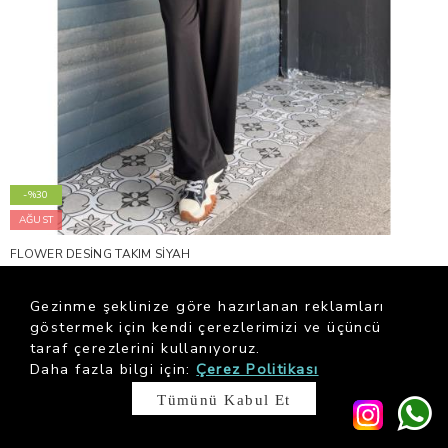
-%30
AĞUST
FLOWER DESİNG TAKIM SİYAH
$ 145.88
$ 208.42
Gezinme şeklinize göre hazırlanan reklamları
göstermek için kendi çerezlerimizi ve üçüncü
taraf çerezlerini kullanıyoruz.
Daha fazla bilgi için:
Çerez Politikası
Tümünü Kabul Et