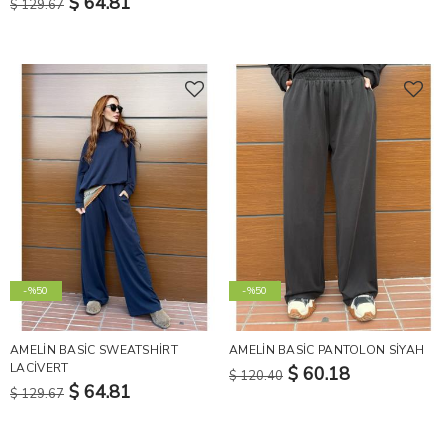
$ 64.81
$ 129.67
-%50
-%50
AMELİN BASİC SWEATSHİRT
AMELİN BASİC PANTOLON SİYAH
LACİVERT
$ 60.18
$ 120.40
$ 64.81
$ 129.67