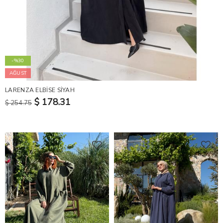
-%30
AĞUST
LARENZA ELBİSE SİYAH
$ 178.31
$ 254.75