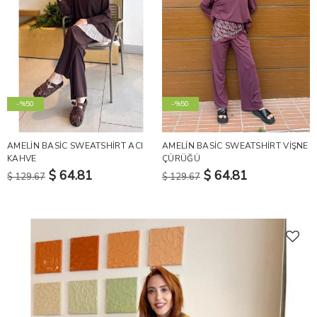
-%50
-%50
AMELİN BASİC SWEATSHİRT ACI
AMELİN BASİC SWEATSHİRT VİŞNE
KAHVE
ÇÜRÜĞÜ
$ 64.81
$ 64.81
$ 129.67
$ 129.67