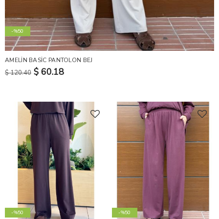
-%50
AMELİN BASİC PANTOLON BEJ
$ 60.18
$ 120.40
-%50
-%50