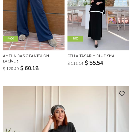
-%50
-%50
AMELİN BASİC PANTOLON
CELLA TASARIM BLUZ SİYAH
LACİVERT
$ 55.54
$ 111.14
$ 60.18
$ 120.40