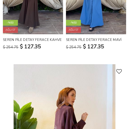
-%50
-%50
AĞUST
AĞUST
SEREN PİLE DETAY FERACE KAHVE
SEREN PİLE DETAY FERACE MAVİ
$ 127.35
$ 127.35
$ 254.75
$ 254.75