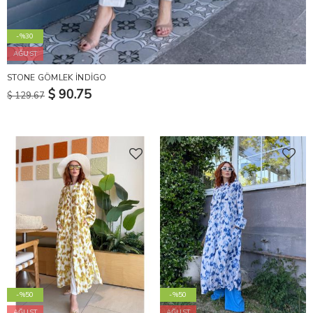
-%30
AĞUST
STONE GÖMLEK İNDİGO
$ 90.75
$ 129.67
-%50
-%50
AĞUST
AĞUST