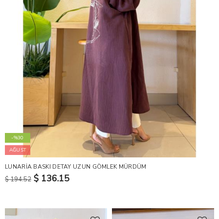
-%30
AĞUST
LUNARİA BASKI DETAY UZUN GÖMLEK MÜRDÜM
$ 136.15
$ 194.52