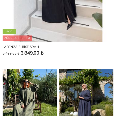
-%30
AĞUSTOS İNDİRİMİ
LARENZA ELBİSE SİYAH
3,849.00 ₺
5,499.00 ₺