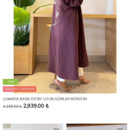
-%30
AĞUSTOS İNDİRİMİ
LUNARİA BASKI DETAY UZUN GÖMLEK MÜRDÜM
2,939.00 ₺
4,199.00 ₺