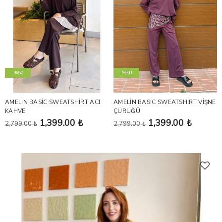
-%50
-%50
AMELİN BASİC SWEATSHİRT ACI
AMELİN BASİC SWEATSHİRT VİŞNE
KAHVE
ÇÜRÜĞÜ
1,399.00 ₺
1,399.00 ₺
2,799.00 ₺
2,799.00 ₺