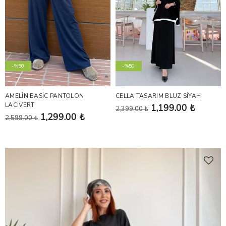
-%50
-%50
AMELİN BASİC PANTOLON
CELLA TASARIM BLUZ SİYAH
LACİVERT
1,199.00 ₺
2,399.00 ₺
1,299.00 ₺
2,599.00 ₺