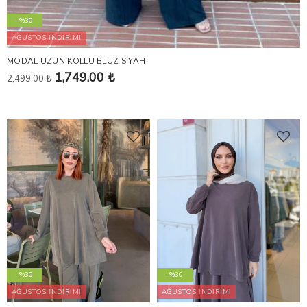
-%30
AĞUSTOS İNDİRİMİ
MODAL UZUN KOLLU BLUZ SİYAH
1,749.00 ₺
2,499.00 ₺
-%30
-%30
AĞUSTOS İNDİRİMİ
AĞUSTOS İNDİRİMİ