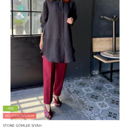
-%30
AĞUSTOS İNDİRİMİ
STONE GÖMLEK SİYAH