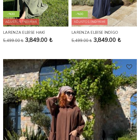
-%30
-%30
AĞUSTOS İNDİRİMİ
AĞUSTOS İNDİRİMİ
LARENZA ELBİSE HAKİ
LARENZA ELBİSE İNDİGO
3,849.00 ₺
3,849.00 ₺
5,499.00 ₺
5,499.00 ₺