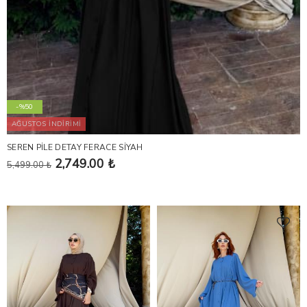
-%50
AĞUSTOS İNDİRİMİ
SEREN PİLE DETAY FERACE SİYAH
2,749.00 ₺
5,499.00 ₺