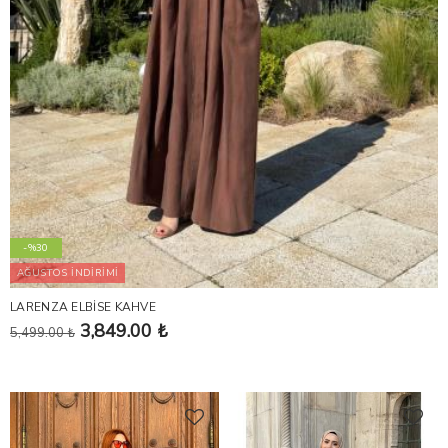
-%30
AĞUSTOS İNDİRİMİ
LARENZA ELBİSE KAHVE
3,849.00 ₺
5,499.00 ₺