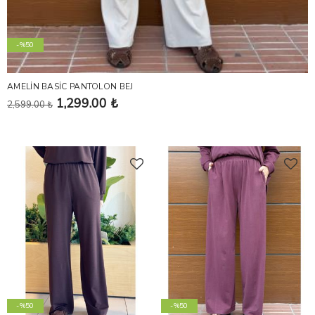
-%50
AMELİN BASİC PANTOLON BEJ
1,299.00 ₺
2,599.00 ₺
-%50
-%50