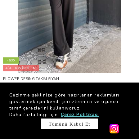
-%30
AĞUSTOS İNDİRİMİ
FLOWER DESİNG TAKIM SİYAH
3,149.00 ₺
4,499.00 ₺
Gezinme şeklinize göre hazırlanan reklamları
göstermek için kendi çerezlerimizi ve üçüncü
taraf çerezlerini kullanıyoruz.
Daha fazla bilgi için:
Çerez Politikası
Tümünü Kabul Et