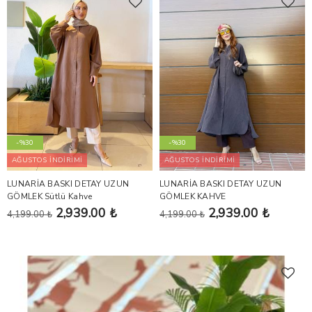
-%30
-%30
AĞUSTOS İNDİRİMİ
AĞUSTOS İNDİRİMİ
LUNARİA BASKI DETAY UZUN
LUNARİA BASKI DETAY UZUN
GÖMLEK Sütlü Kahve
GÖMLEK KAHVE
2,939.00 ₺
2,939.00 ₺
4,199.00 ₺
4,199.00 ₺