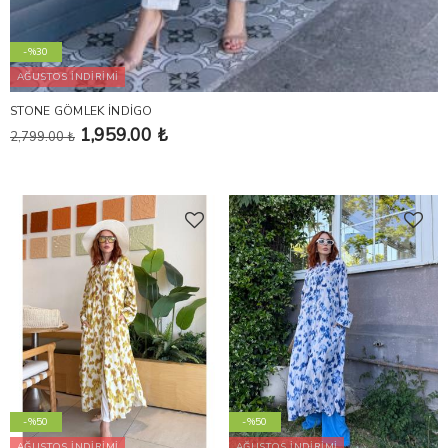
-%30
AĞUSTOS İNDİRİMİ
STONE GÖMLEK İNDİGO
1,959.00 ₺
2,799.00 ₺
-%50
-%50
AĞUSTOS İNDİRİMİ
AĞUSTOS İNDİRİMİ