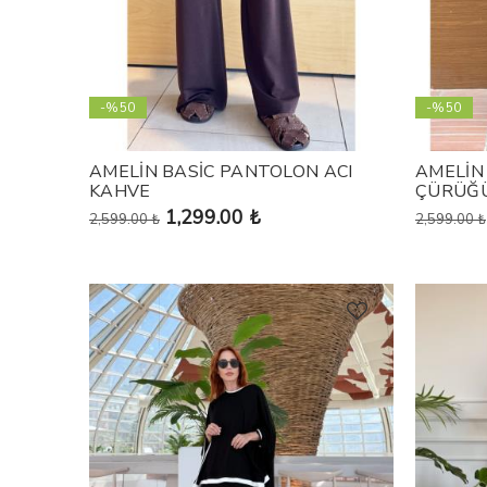
-%50
-%50
AMELİN BASİC PANTOLON ACI
AMELİN
KAHVE
ÇÜRÜĞ
1,299.00 ₺
2,599.00 ₺
2,599.00 ₺