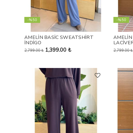
-%50
-%50
AMELİN BASİC SWEATSHİRT
AMELİN
İNDİGO
LACİVE
1,399.00 ₺
2,799.00 ₺
2,799.00 ₺