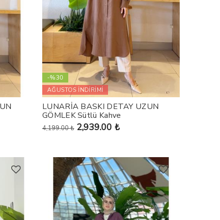
-%30
AĞUSTOS İNDİRİMİ
ZUN
LUNARİA BASKI DETAY UZUN
GÖMLEK Sütlü Kahve
2,939.00 ₺
4,199.00 ₺