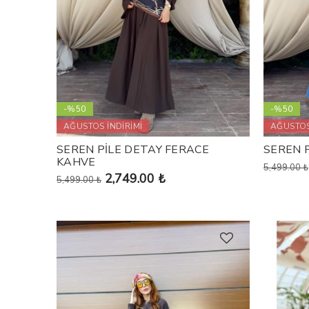
-%50
-%50
AĞUSTOS İNDİRİMİ
AĞUSTOS
SEREN PİLE DETAY FERACE
SEREN 
KAHVE
5,499.00 ₺
2,749.00 ₺
5,499.00 ₺