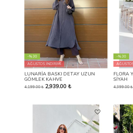
-%30
-%30
AĞUSTOS İNDİRİMİ
AĞUSTOS
LUNARİA BASKI DETAY UZUN
FLORA 
GÖMLEK KAHVE
SİYAH
2,939.00 ₺
4,199.00 ₺
4,399.00 ₺