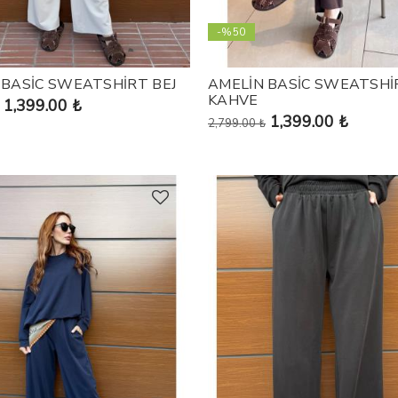
-%50
 BASİC SWEATSHİRT BEJ
AMELİN BASİC SWEATSHİ
KAHVE
1,399.00 ₺
1,399.00 ₺
2,799.00 ₺