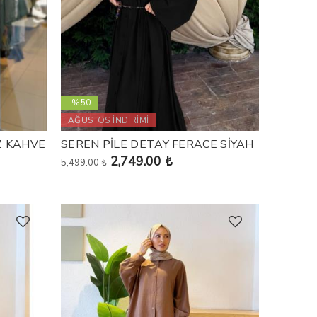
-%50
AĞUSTOS İNDİRİMİ
Z KAHVE
SEREN PİLE DETAY FERACE SİYAH
2,749.00 ₺
5,499.00 ₺