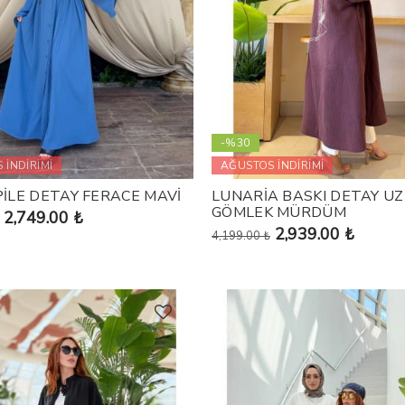
-%30
 İNDİRİMİ
AĞUSTOS İNDİRİMİ
PİLE DETAY FERACE MAVİ
LUNARİA BASKI DETAY U
GÖMLEK MÜRDÜM
2,749.00 ₺
2,939.00 ₺
4,199.00 ₺