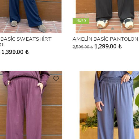
-%50
 BASİC SWEATSHİRT
AMELİN BASİC PANTOLON
RT
1,299.00 ₺
2,599.00 ₺
1,399.00 ₺