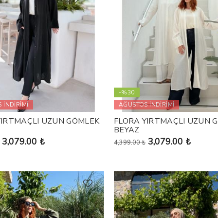
-%30
 İNDİRİMİ
AĞUSTOS İNDİRİMİ
YIRTMAÇLI UZUN GÖMLEK
FLORA YIRTMAÇLI UZUN 
BEYAZ
3,079.00 ₺
3,079.00 ₺
4,399.00 ₺