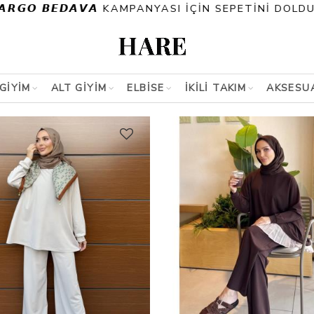
ANYASI İÇİN SEPETİNİ DOLDUR
GİYİM
ALT GİYİM
ELBİSE
İKİLİ TAKIM
AKSESU