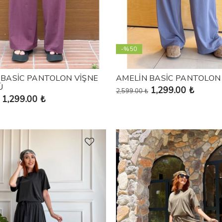
-%50
 BASİC PANTOLON VİŞNE
AMELİN BASİC PANTOLON
Ü
1,299.00 ₺
2,599.00 ₺
1,299.00 ₺