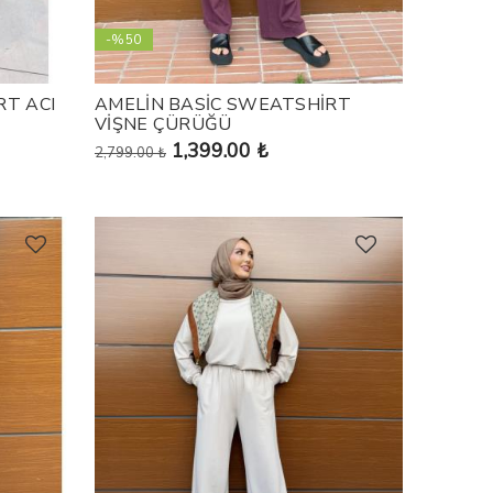
-%50
RT ACI
AMELİN BASİC SWEATSHİRT
VİŞNE ÇÜRÜĞÜ
1,399.00 ₺
2,799.00 ₺