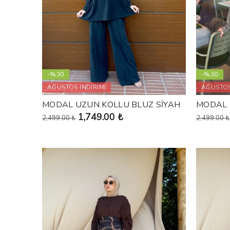
-%30
-%30
AĞUSTOS İNDİRİMİ
AĞUSTOS
MODAL UZUN KOLLU BLUZ SİYAH
MODAL 
1,749.00 ₺
2,499.00 ₺
2,499.00 ₺