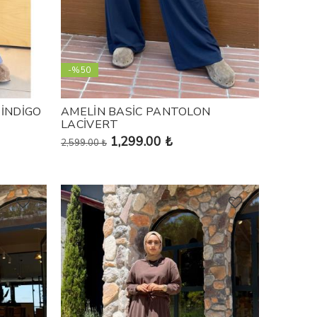
-%50
 İNDİGO
AMELİN BASİC PANTOLON
LACİVERT
1,299.00 ₺
2,599.00 ₺