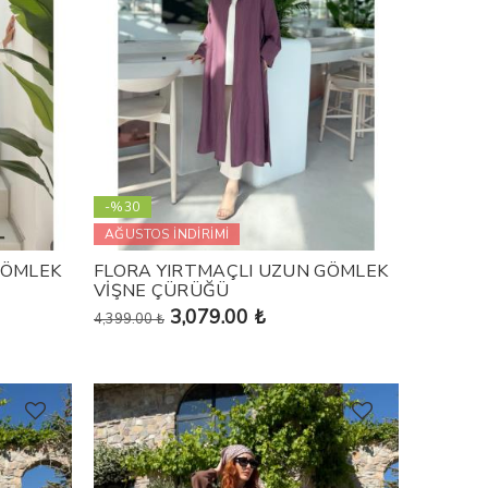
-%30
AĞUSTOS İNDİRİMİ
GÖMLEK
FLORA YIRTMAÇLI UZUN GÖMLEK
VİŞNE ÇÜRÜĞÜ
3,079.00 ₺
4,399.00 ₺