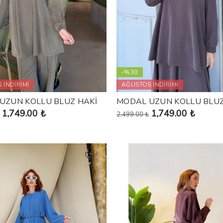
-%30
 İNDİRİMİ
AĞUSTOS İNDİRİMİ
UZUN KOLLU BLUZ HAKİ
MODAL UZUN KOLLU BLU
1,749.00 ₺
1,749.00 ₺
2,499.00 ₺