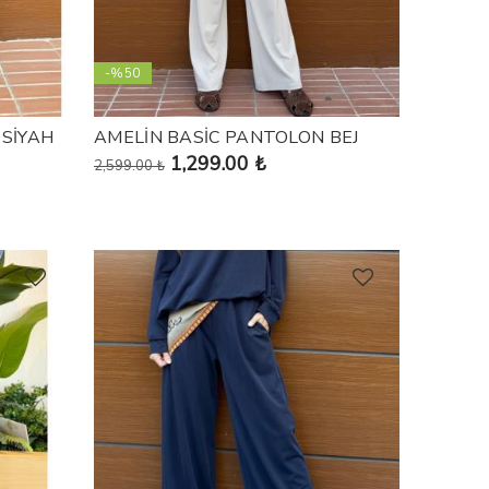
-%50
 SİYAH
AMELİN BASİC PANTOLON BEJ
1,299.00 ₺
2,599.00 ₺