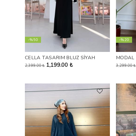
-%50
-%20
CELLA TASARIM BLUZ SİYAH
MODAL 
1,199.00 ₺
2,399.00 ₺
3,299.00 ₺