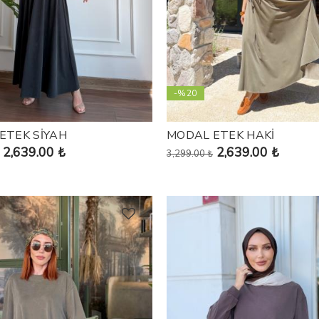
-%20
ETEK SİYAH
MODAL ETEK HAKİ
2,639.00 ₺
2,639.00 ₺
3,299.00 ₺